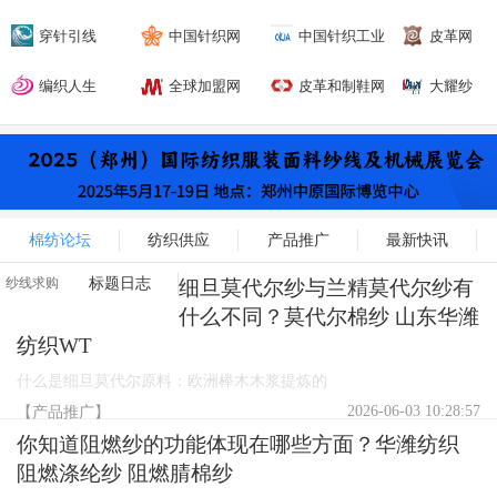
网
穿针引线
中国针织网
中国针织工业
皮革网
协会
编织人生
全球加盟网
皮革和制鞋网
大耀纱
布商城
棉纺论坛
纺织供应
产品推广
最新快讯
纱线求购
标题日志
细旦莫代尔纱与兰精莫代尔纱有
什么不同？莫代尔棉纱 山东华潍
纺织WT
什么是细旦莫代尔原料：欧洲榉木木浆提炼的
2026-06-03 10:28:57
【产品推广】
你知道阻燃纱的功能体现在哪些方面？华潍纺织
阻燃涤纶纱 阻燃腈棉纱