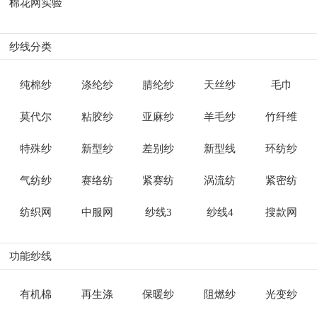
棉花网实验
纱线分类
纯棉纱
涤纶纱
腈纶纱
天丝纱
毛巾
莫代尔
粘胶纱
亚麻纱
羊毛纱
竹纤维
特殊纱
新型纱
差别纱
新型线
环纺纱
气纺纱
赛络纺
紧赛纺
涡流纺
紧密纺
纺织网
中服网
纱线3
纱线4
搜款网
功能纱线
有机棉
再生涤
保暖纱
阻燃纱
光变纱