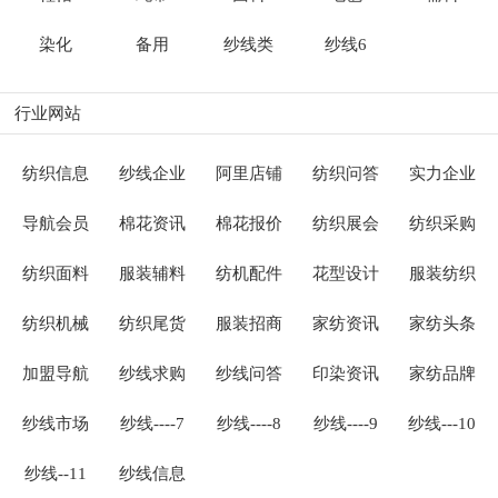
染化
备用
纱线类
纱线6
行业网站
纺织信息
纱线企业
阿里店铺
纺织问答
实力企业
导航会员
棉花资讯
棉花报价
纺织展会
纺织采购
纺织面料
服装辅料
纺机配件
花型设计
服装纺织
纺织机械
纺织尾货
服装招商
家纺资讯
家纺头条
加盟导航
纱线求购
纱线问答
印染资讯
家纺品牌
纱线市场
纱线----7
纱线----8
纱线----9
纱线---10
纱线--11
纱线信息