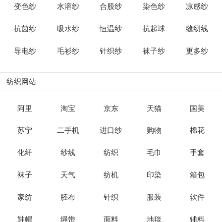
变色纱
水溶纱
合股纱
染色纱
凉感纱
抗菌纱
吸水纱
恒温纱
抗起球
缝纫线
导电纱
毛衫纱
针织纱
袜子纱
更多纱
纺织网站
阿里
淘宝
京东
天猫
国美
苏宁
二手机
进口纱
购物
棉花
化纤
纱线
纺织
毛巾
手套
袜子
天气
纺机
印染
箱包
家纺
胚布
针织
服装
软件
鞋帽
绳带
面料
地毯
辅料