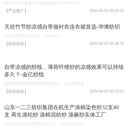
阻燃纱是具备延缓火焰燃烧特性的特种纱线，
2026-06-03 09:45:54
【产品推广】
天丝竹节纱凉感自带做衬衣连衣裙首选-华潍纺织
天丝竹节纱是将天丝（Tencel/Lyo
2026-06-03 09:38:28
【纺织供应】
自带凉感的纱线，薄荷纤维纱的凉感效果可以持续
多久？-金亿纱线
薄荷纤维纱的凉感效果并非永久，核心随洗涤
2026-06-03 09:22:03
【纺织供应】
山东一二三纺织集团在机生产涤棉染色纱32支40
支 再生涤纶纱 涤棉混纺纱 涤麻纱实体工厂
纯棉染色纱采用筒子染色工艺，将纱线卷绕在