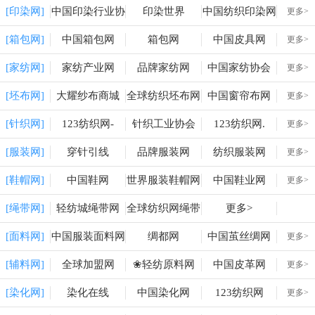
[印染网]
中国印染行业协
印染世界
中国纺织印染网
更多>
会
[箱包网]
中国箱包网
箱包网
中国皮具网
更多>
[家纺网]
家纺产业网
品牌家纺网
中国家纺协会
更多>
[坯布网]
大耀纱布商城
全球纺织坯布网
中国窗帘布网
更多>
[针织网]
123纺织网-
针织工业协会
123纺织网.
更多>
[服装网]
穿针引线
品牌服装网
纺织服装网
更多>
[鞋帽网]
中国鞋网
世界服装鞋帽网
中国鞋业网
更多>
[绳带网]
轻纺城绳带网
全球纺织网绳带
更多>
网
[面料网]
中国服装面料网
绸都网
中国茧丝绸网
更多>
[辅料网]
全球加盟网
❀轻纺原料网
中国皮革网
更多>
[染化网]
染化在线
中国染化网
123纺织网
更多>