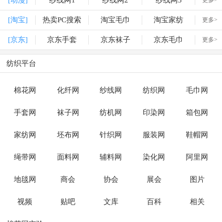
[动漫]
纱线网1
纱线网2
纱线网3
更多>
[淘宝]
热卖PC搜索
淘宝毛巾
淘宝家纺
更多>
[京东]
京东手套
京东袜子
京东毛巾
更多>
纺织平台
棉花网
化纤网
纱线网
纺织网
毛巾网
手套网
袜子网
纺机网
印染网
箱包网
家纺网
坯布网
针织网
服装网
鞋帽网
绳带网
面料网
辅料网
染化网
阿里网
地毯网
商会
协会
展会
图片
视频
贴吧
文库
百科
相关