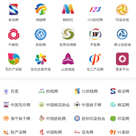
袜业网
淘辅网
棉纺织
123纺织网
印染在线
中家纺
纺机网
世界丝绸网
手套网
网上轻纺城
毛巾产业链
染化交易市场
山花地毯
化工产品网
更多平台
百度
纱线网
31纱线网
袜业网
中国毛巾网
中国棉花协会
中国袜子网
棉花网
海宁袜子网
中国纺机网
纺织印染协会
印染网
鞋产业网
中国鞋网
宜布网
91家纺