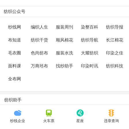
纺织公众号
纱线网
编织人生
服装周刊
染整百科
纺织导报
布知道
纺织干货
顺风棉花
纺织导航
长江棉花
毛衣圈
色尚纺布
服装水洗
大耀纺织
印染之佳
面料课
万商坯布
找纱助手
印染时讯
纺织科技
全布网
纺织助手
纱线企业
火车票
星座
违章查询