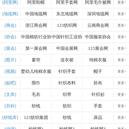
[阿里网]
阿里鞋帽
阿里手套网
阿里毛巾被网
更多>
[地毯网]
中国地毯网
东北地毯网
深圳地毯网
更多>
[商会]
浙江商会网
123纺织网
云南商会网
更多>
[协会]
中国棉纺行业协
中国针织工业协
中国服装协会
更多>
会
会
[展会]
第一展会网
中国会展网
123展会网
更多>
[图片]
窗帘
连衣裙
纯棉衣服
更多>
[视频]
婴幼儿纯棉衣服
针织手套
帽子
更多>
[贴吧]
围巾
针织布料
胚布
更多>
[文库]
毛衣
织带
针织衫
更多>
[百科]
纱线
纺织
手套
更多>
[纱线库]
123纺织集团
纱线
床品
更多>