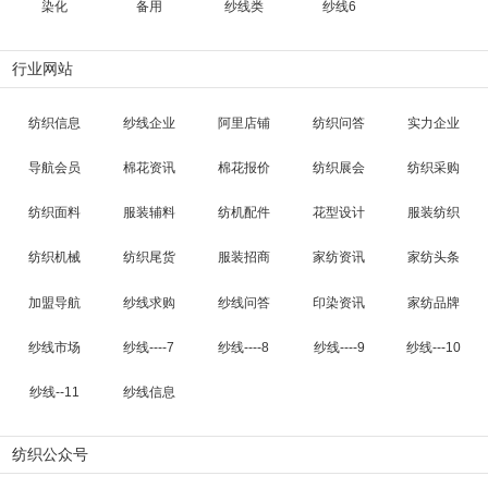
染化
备用
纱线类
纱线6
行业网站
纺织信息
纱线企业
阿里店铺
纺织问答
实力企业
导航会员
棉花资讯
棉花报价
纺织展会
纺织采购
纺织面料
服装辅料
纺机配件
花型设计
服装纺织
纺织机械
纺织尾货
服装招商
家纺资讯
家纺头条
加盟导航
纱线求购
纱线问答
印染资讯
家纺品牌
纱线市场
纱线----7
纱线----8
纱线----9
纱线---10
纱线--11
纱线信息
纺织公众号