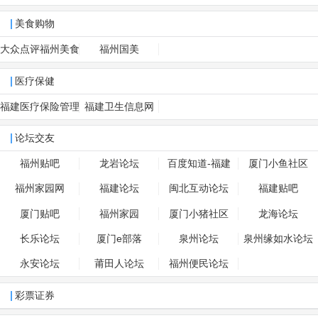
美食购物
大众点评福州美食
福州国美
医疗保健
福建医疗保险管理
福建卫生信息网
中心
论坛交友
福州贴吧
龙岩论坛
百度知道-福建
厦门小鱼社区
福州家园网
福建论坛
闽北互动论坛
福建贴吧
厦门贴吧
福州家园
厦门小猪社区
龙海论坛
长乐论坛
厦门e部落
泉州论坛
泉州缘如水论坛
永安论坛
莆田人论坛
福州便民论坛
彩票证券