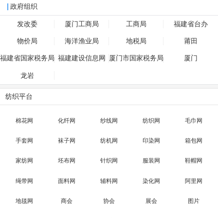
政府组织
发改委
厦门工商局
工商局
福建省台办
物价局
海洋渔业局
地税局
莆田
福建省国家税务局
福建建设信息网
厦门市国家税务局
厦门
龙岩
纺织平台
棉花网
化纤网
纱线网
纺织网
毛巾网
手套网
袜子网
纺机网
印染网
箱包网
家纺网
坯布网
针织网
服装网
鞋帽网
绳带网
面料网
辅料网
染化网
阿里网
地毯网
商会
协会
展会
图片