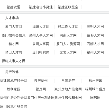
福建铁通
福建电信小灵通
福建互联星空
人才市场
厦门人事网
漳州人才网
好工作人才网
三明人才网
厦门招聘会信息
漳州人事人才网
闽南人才网
侨乡人才网
精才网
泉州人事网
厦门人力资源网
石狮人才网
莆田人才网
厦门招聘网
龙岩人才网
福州人才网
福建人事人才网
房产装修
福建房地产联合网
搜房福州
八闽房产
福州房讯
胜利家园
福房网
泉州房地产信息网
福州城市猎房
福州住房公积金网
厦门住房公积金网
泉州住房公积金网
国房网
厦门房地产联合网