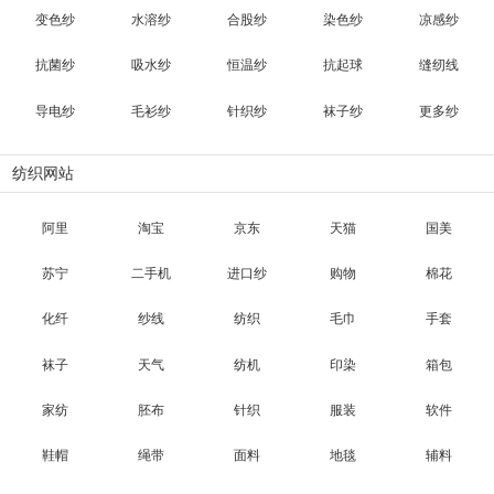
变色纱
水溶纱
合股纱
染色纱
凉感纱
抗菌纱
吸水纱
恒温纱
抗起球
缝纫线
导电纱
毛衫纱
针织纱
袜子纱
更多纱
纺织网站
阿里
淘宝
京东
天猫
国美
苏宁
二手机
进口纱
购物
棉花
化纤
纱线
纺织
毛巾
手套
袜子
天气
纺机
印染
箱包
家纺
胚布
针织
服装
软件
鞋帽
绳带
面料
地毯
辅料