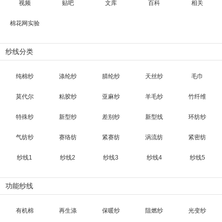
视频
贴吧
文库
百科
相关
棉花网实验
纱线分类
纯棉纱
涤纶纱
腈纶纱
天丝纱
毛巾
莫代尔
粘胶纱
亚麻纱
羊毛纱
竹纤维
特殊纱
新型纱
差别纱
新型线
环纺纱
气纺纱
赛络纺
紧赛纺
涡流纺
紧密纺
纱线1
纱线2
纱线3
纱线4
纱线5
功能纱线
有机棉
再生涤
保暖纱
阻燃纱
光变纱