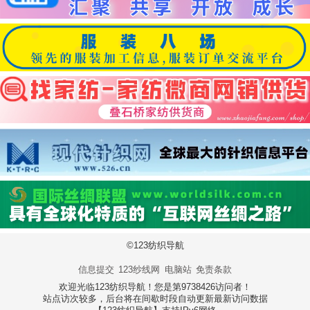
©123纺织导航
信息提交
123纱线网
电脑站
免责条款
欢迎光临123纺织导航！您是第9738426访问者！
站点访次较多，后台将在间歇时段自动更新最新访问数据