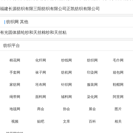
公司
公司
公司
有限公司
福建长源纺织有限
三阳纺织有限公司
正凯纺织有限公司
公司
纺织网 其他
有光固体腈纶纱和
天丝棉纱和天丝粘
膨体腈纶纱的区
胶纱的用途是什
纺织平台
别？
么？
棉花网
化纤网
纱线网
纺织网
毛巾网
手套网
袜子网
纺机网
印染网
箱包网
家纺网
坯布网
针织网
服装网
鞋帽网
绳带网
面料网
辅料网
染化网
阿里网
地毯网
商会
协会
展会
图片
视频
贴吧
文库
百科
相关