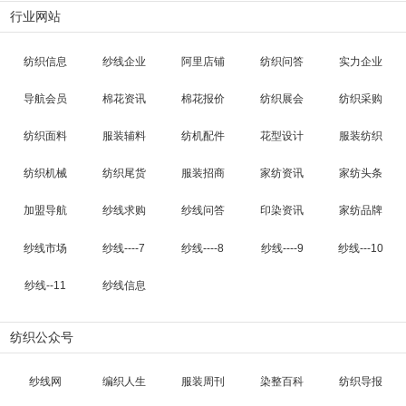
行业网站
纺织信息
纱线企业
阿里店铺
纺织问答
实力企业
导航会员
棉花资讯
棉花报价
纺织展会
纺织采购
纺织面料
服装辅料
纺机配件
花型设计
服装纺织
纺织机械
纺织尾货
服装招商
家纺资讯
家纺头条
加盟导航
纱线求购
纱线问答
印染资讯
家纺品牌
纱线市场
纱线----7
纱线----8
纱线----9
纱线---10
纱线--11
纱线信息
纺织公众号
纱线网
编织人生
服装周刊
染整百科
纺织导报