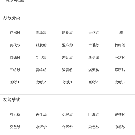
棉花网实验
纱线分类
纯棉纱
涤纶纱
腈纶纱
天丝纱
毛巾
莫代尔
粘胶纱
亚麻纱
羊毛纱
竹纤维
特殊纱
新型纱
差别纱
新型线
环纺纱
气纺纱
赛络纺
紧赛纺
涡流纺
紧密纺
纱线1
纱线2
纱线3
纱线4
纱线5
功能纱线
有机棉
再生涤
保暖纱
阻燃纱
光变纱
变色纱
水溶纱
合股纱
染色纱
凉感纱