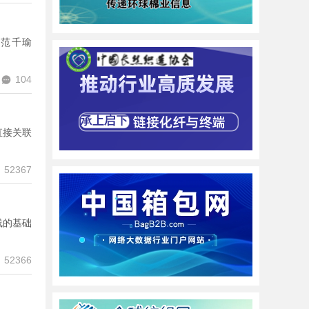
：范千瑜
104
直接关联
52367
线的基础
52366