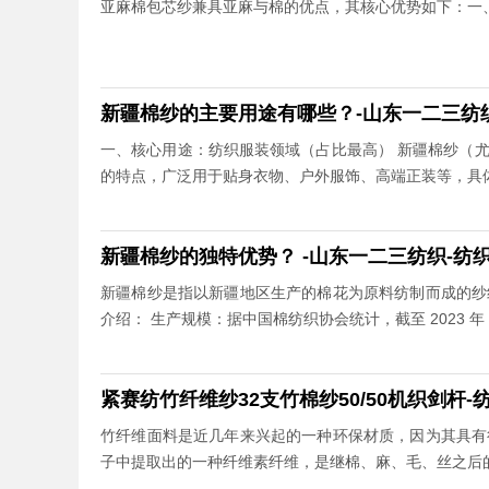
亚麻棉包芯纱兼具亚麻与棉的优点，其核心优势如下：一
新疆棉纱的主要用途有哪些？-山东一二三纺
一、核心用途：纺织服装领域（占比最高） 新疆棉纱（
的特点，广泛用于贴身衣物、户外服饰、高端正装等，具
新疆棉纱的独特优势？ -山东一二三纺织-纺
新疆棉纱是指以新疆地区生产的棉花为原料纺制而成的纱
介绍： 生产规模：据中国棉纺织协会统计，截至 2023 年
紧赛纺竹纤维纱32支竹棉纱50/50机织剑杆
竹纤维面料是近几年来兴起的一种环保材质，因为其具有
子中提取出的一种纤维素纤维，是继棉、麻、毛、丝之后