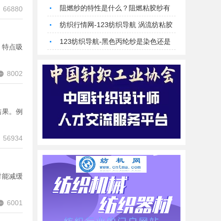
电纱 涤纶导电纱 麻赛尔棉纱的特点是
阻燃纱的特性是什么？阻燃粘胶纱有
66880
什么？潍坊润丰达纺织
原料阻燃吗？-123纺织导航
纺织行情网-123纺织导航 涡流纺粘胶
纱 A100天丝纱2309润丰达在机良好
123纺织导航-黑色丙纶纱是染色还是
棉天丝纱
 特点吸
色纺？芦荟纤维纱 大豆纤维纱 薄荷纤
维纱 潍坊润丰达纺织
8002
结果。例
56934
时能减缓
6001