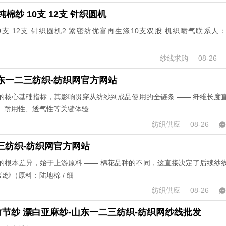
棉纱 10支 12支 针织圆机
10支 12支 针织圆机2.紧密纺优富再生涤10支双股 机织喷气联系人
纱线求购
08-26
东一二三纺织-纺织网官方网站
的核心基础指标，其影响贯穿从纺纱到成品使用的全链条 —— 纤维长度
、耐用性、透气性等关键体验
纺织供应
08-26
三纺织-纺织网官方网站
的根本差异，始于上游原料 —— 棉花品种的不同，这直接决定了后续纱
纱（原料：陆地棉 / 细
纺织供应
08-26
节纱 漂白亚麻纱-山东一二三纺织-纺织网纱线批发