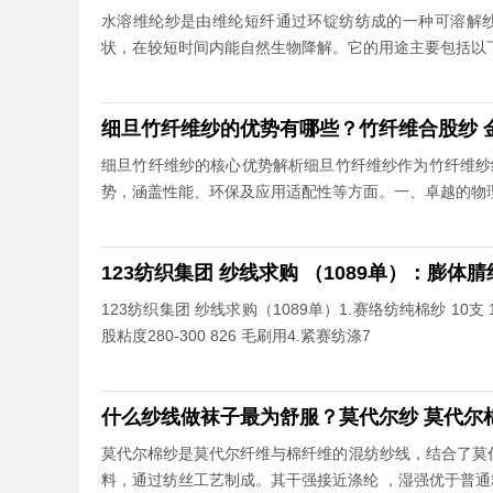
水溶维纶纱是由维纶短纤通过环锭纺纺成的一种可溶解
状，在较短时间内能自然生物降解。它的用途主要包括以
细旦竹纤维纱的优势有哪些？竹纤维合股纱 
细旦竹纤维纱的核心优势解析细旦竹纤维纱作为竹纤维纱
势，涵盖性能、环保及应用适配性等方面。一、卓越的物
123纺织集团 纱线求购 （1089单）：膨体腈纶纱
123纺织集团 纱线求购（1089单）1.赛络纺纯棉纱 10支
股粘度280-300 826 毛刷用4.紧赛纺涤7
什么纱线做袜子最为舒服？莫代尔纱 莫代尔
莫代尔棉纱是莫代尔纤维与棉纤维的混纺纱线，结合了莫
料，通过纺丝工艺制成。其干强接近涤纶 ，湿强优于普通