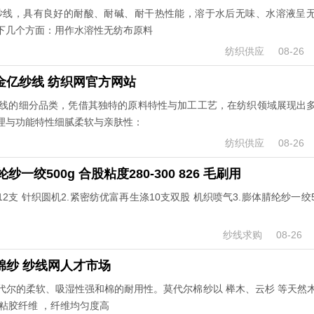
纱线，具有良好的耐酸、耐碱、耐干热性能，溶于水后无味、水溶液呈
下几个方面：用作水溶性无纺布原料
纺织供应
08-26
金亿纱线 纺织网官方网站
线的细分品类，凭借其独特的原料特性与加工工艺，在纺织领域展现出
理与功能特性细腻柔软与亲肤性：
纺织供应
08-26
一绞500g 合股粘度280-300 826 毛刷用
 12支 针织圆机2.紧密纺优富再生涤10支双股 机织喷气3.膨体腈纶纱一绞5
纱线求购
08-26
棉纱 纱线网人才市场
代尔的柔软、吸湿性强和棉的耐用性。莫代尔棉纱以 榉木、云杉 等天然
粘胶纤维 ，纤维均匀度高