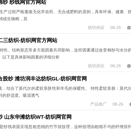
棉纱 纱线网官方网站
生产过程严格遵循无化学农药、无合成肥料的原则，具有环保、健康、
生态棉或生物棉，其
纺织供应
08-26
二三纺织-纺织网官方网站
特性、结构形态等多方面因素共同影响，这些因素通过改变棉纱与水分
。以下是具体影响因素的详细分析
纺织供应
08-26
股纱 潍坊润丰达纺织GL-纺织网官网
纱线，结合了莫代尔的柔软亲肤性和羊毛的保暖性。 特性柔软亲肤：莫代
料的舒适度。吸湿透气
产品推广
08-26
 山东华潍纺织WT-纺织网官网
是纱线表面呈现忽粗忽细的竹节状纹理，这种纹理由粗细不均的纤维排