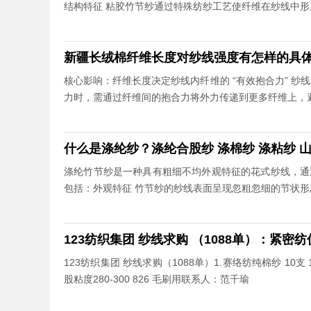
结构特征 粘胶竹节纱通过特殊纺纱工艺使纤维在纱线中
新疆长绒棉纤维长度对纱线强度有怎样的具体
核心影响：纤维长度决定纱线内纤维的 “有效抱合力” 
力时，需通过纤维间的抱合力将外力传递到更多纤维上，
什么是涤纶纱？涤纶合股纱 涤棉纱 涤粘纱 
涤纶竹节纱是一种具有粗细不均外观特征的花式纱线，通
包括：外观特征 竹节纱的纱线表面呈现忽粗忽细的节状
123纺织集团 纱线求购 （1088单）：紧密
123纺织集团 纱线求购（1088单）1.赛络纺纯棉纱 10支
股粘度280-300 826 毛刷用联系人：范千瑜