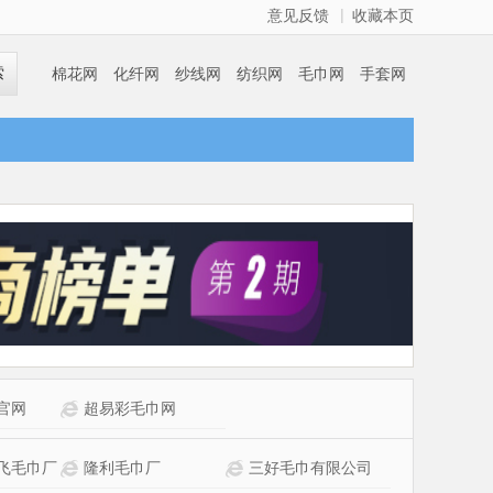
|
意见反馈
收藏本页
索
棉花网
化纤网
纱线网
纺织网
毛巾网
手套网
袜子网
纺机网
官网
超易彩毛巾网
飞毛巾厂
隆利毛巾厂
三好毛巾有限公司