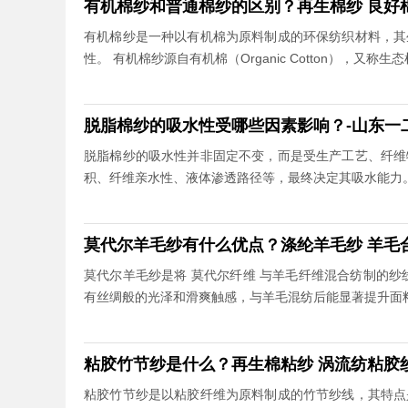
有机棉纱和普通棉纱的区别？再生棉纱 良好
有机棉纱是一种以有机棉为原料制成的环保纺织材料，其
性。 有机棉纱源自有机棉（Organic Cotton），又称
脱脂棉纱的吸水性受哪些因素影响？-山东一
脱脂棉纱的吸水性并非固定不变，而是受生产工艺、纤维
积、纤维亲水性、液体渗透路径等，最终决定其吸水能力
莫代尔羊毛纱有什么优点？涤纶羊毛纱 羊毛合
莫代尔羊毛纱是将 莫代尔纤维 与羊毛纤维混合纺制的
有丝绸般的光泽和滑爽触感，与羊毛混纺后能显著提升面
粘胶竹节纱是什么？再生棉粘纱 涡流纺粘胶纱
粘胶竹节纱是以粘胶纤维为原料制成的竹节纱线，其特点