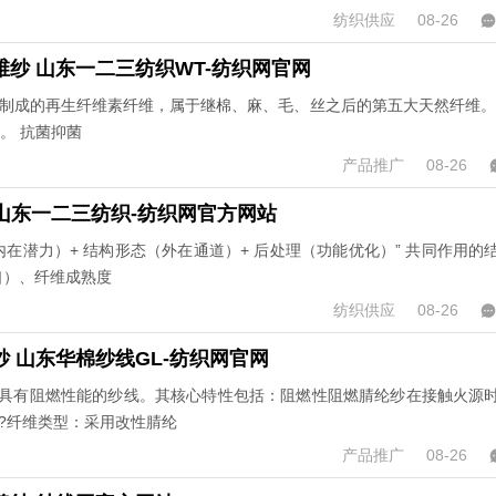
纺织供应
08-26
纱 山东一二三纺织WT-纺织网官网
维制成的再生纤维素纤维，属于继棉、麻、毛、丝之后的第五大天然纤维。
。 抗菌抑菌
产品推广
08-26
山东一二三纺织-纺织网官方网站
内在潜力）+ 结构形态（外在通道）+ 后处理（功能优化）” 共同作用的
口）、纤维成熟度
纺织供应
08-26
 山东华棉纱线GL-纺织网官网
具有阻燃性能的纱线。其核心特性包括：阻燃性阻燃腈纶纱在接触火源
?纤维类型：采用改性腈纶
产品推广
08-26