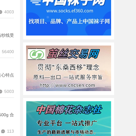
4003
当纱线受
56400
核心特点
5003
00g 合
113