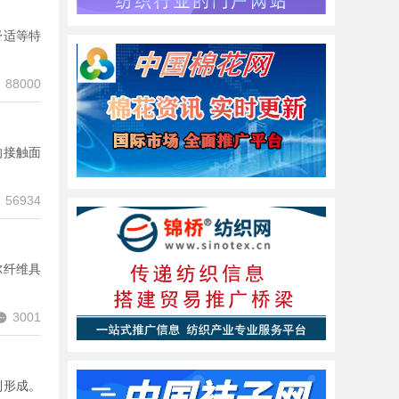
舒适等特
88000
的接触面
56934
尔纤维具
3001
列形成。