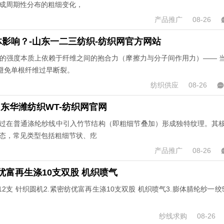
形成周期性分布的粗细变化，
产品推广
08-26
影响？-山东一二三纺织-纺织网官方网站
纱线的强度本质上依赖于纤维之间的抱合力（摩擦力与分子间作用力）—— 
避免单根纤维过早断裂。
纺织供应
08-26
山东华潍纺织WT-纺织网官网
过在普通涤纶纱线中引入竹节结构（即粗细节叠加）形成独特纹理。其
形态，常见类型包括粗细节状、疙
产品推广
08-26
纺优富再生涤10支双股 机织喷气
 12支 针织圆机2.紧密纺优富再生涤10支双股 机织喷气3.膨体腈纶纱一绞5
纱线求购
08-26