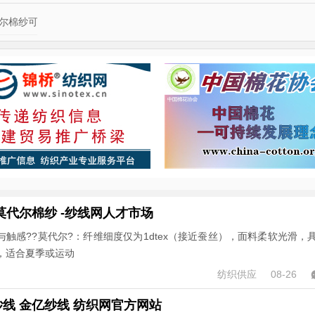
代尔棉纱可以做毛巾
代尔棉纱 -纱线网人才市场
与触感??莫代尔?：纤维细度仅为1dtex（接近蚕丝），面料柔软光滑，
，适合夏季或运动
纺织供应
08-26
线 金亿纱线 纺织网官方网站