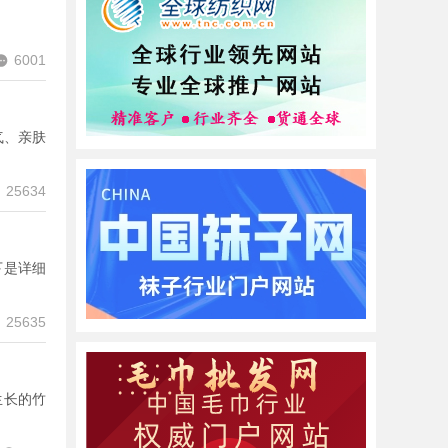
6001
气、亲肤
25634
下是详细
25635
生长的竹