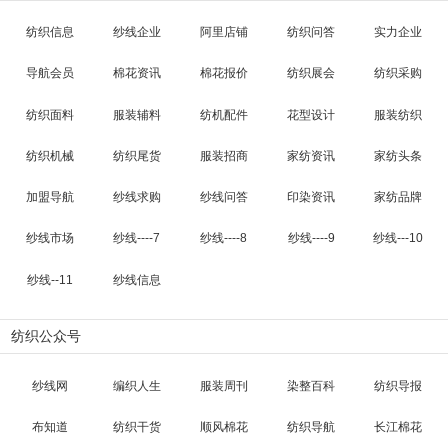
纺织信息
纱线企业
阿里店铺
纺织问答
实力企业
导航会员
棉花资讯
棉花报价
纺织展会
纺织采购
纺织面料
服装辅料
纺机配件
花型设计
服装纺织
纺织机械
纺织尾货
服装招商
家纺资讯
家纺头条
加盟导航
纱线求购
纱线问答
印染资讯
家纺品牌
纱线市场
纱线----7
纱线----8
纱线----9
纱线---10
纱线--11
纱线信息
纺织公众号
纱线网
编织人生
服装周刊
染整百科
纺织导报
布知道
纺织干货
顺风棉花
纺织导航
长江棉花