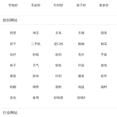
导电纱
毛衫纱
针织纱
袜子纱
更多纱
纺织网站
阿里
淘宝
京东
天猫
国美
苏宁
二手机
进口纱
购物
棉花
化纤
纱线
纺织
毛巾
手套
袜子
天气
纺机
印染
箱包
家纺
胚布
针织
服装
软件
鞋帽
绳带
面料
地毯
辅料
染化
备用
纱线类
纱线6
行业网站