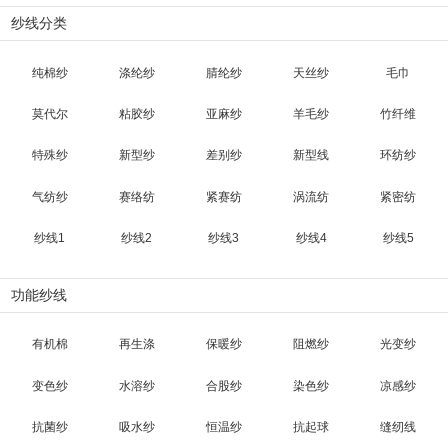
纱线分类
纯棉纱
涤纶纱
腈纶纱
天丝纱
毛巾
莫代尔
粘胶纱
亚麻纱
羊毛纱
竹纤维
特殊纱
新型纱
差别纱
新型线
环纺纱
气纺纱
赛络纺
紧赛纺
涡流纺
紧密纺
纱线1
纱线2
纱线3
纱线4
纱线5
功能纱线
有机棉
再生涤
保暖纱
阻燃纱
光变纱
变色纱
水溶纱
合股纱
染色纱
凉感纱
抗菌纱
吸水纱
恒温纱
抗起球
缝纫线