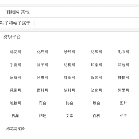
易有限公司
服饰有限公司
实业有限公司
鞋帽网 其他
鞋子和帽子属于一
类吗?
纺织平台
棉花网
化纤网
纱线网
纺织网
毛巾网
手套网
袜子网
纺机网
印染网
箱包网
家纺网
坯布网
针织网
服装网
鞋帽网
绳带网
面料网
辅料网
染化网
阿里网
地毯网
商会
协会
展会
图片
视频
贴吧
文库
百科
相关
棉花网实验