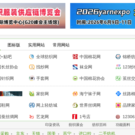
图标版
实用网站
常用网站
度
贴吧
全球纺织网
中国棉花网
锦桥
国长丝协会
找纱网
袜业网
123
国针织网
手套网
中国棉花协会
茧丝
国服装协会网
家纺网
海宁袜子网
丝路
国鞋网
网上轻纺城
世界丝绸网
品牌
国蚕丝绸网
艺龙网
1号店
12306
印染资讯
纺织展会
纺织百科
功能面料
信二手车
爱卡汽车
易车网
安居
爱采购
京东
天猫
国美
苏宁
进口纱
二手纺机