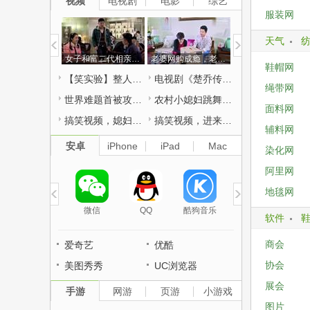
视频
电视剧
电影
综艺
服装网
天气
女子和富二代相亲被男友撞见，富二代拦小伙不让走，这是要单挑？
老婆网购成瘾，老公没辙只好请丈母娘出山，果然姜还是老的辣！
鞋帽网
【笑实验】整人82期：转角遇到爱的火焰？
电视剧《楚乔传》大结局催泪收官 赵丽颖林更新虐心同沉冰湖
绳带网
世界难题首被攻破！2只克隆猴在中国诞生，看来克隆人也不远了！
农村小媳妇跳舞，哈哈，不笑你打我！
面料网
搞笑视频，媳妇你大姨妈来了，含泪也得看完！
搞笑视频，进来测试一下你的笑点有多高，反正我是小喷了
辅料网
安卓
iPhone
iPad
Mac
染化网
阿里网
地毯网
微信
QQ
酷狗音乐
软件
商会
爱奇艺
优酷
协会
美图秀秀
UC浏览器
展会
手游
网游
页游
小游戏
图片