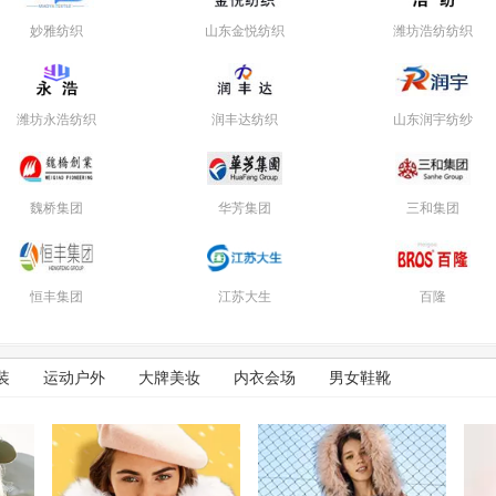
妙雅纺织
山东金悦纺织
潍坊浩纺纺织
潍坊永浩纺织
润丰达纺织
山东润宇纺纱
魏桥集团
华芳集团
三和集团
恒丰集团
江苏大生
百隆
装
运动户外
大牌美妆
内衣会场
男女鞋靴