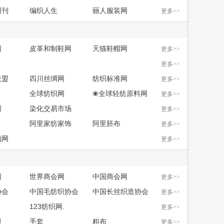
周刊
编织人生
丽人服装网
更多>>
网
皮革和制鞋网
天猫鞋帽网
更多>>
更多>>
联盟
四川丝绸网
纺织标准网
更多>>
全球纺织网
❀全球轻纺原料网
更多>>
网
染化交易市场
更多>>
阿里家纺家饰
阿里胚布
更多>>
购网
更多>>
网
世界商会网
中国商会网
更多>>
协会
中国毛纺织协会
中国长丝织造协会
更多>>
123纺织网.
更多>>
服
手套
粗布
更多>>