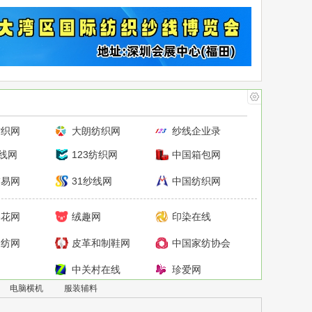
王鹤棣赵露思合影
10
这些都是野鸡大学
1
纺织网
大朗纺织网
纱线企业录
纱线网
123纺织网
中国箱包网
交易网
31纱线网
中国纺织网
棉花网
绒趣网
印染在线
家纺网
皮革和制鞋网
中国家纺协会
中关村在线
珍爱网
电脑横机
服装辅料
网
瓜子二手车
斗鱼直播