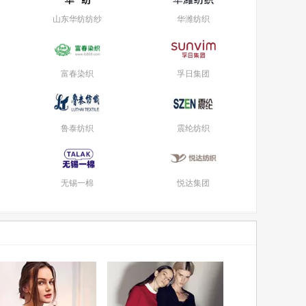
山东华纺纺纱
华潍纺织
富春染织
孚日集团
鲁泰纺织
震纶纺织
无锡一棉
悦达集团