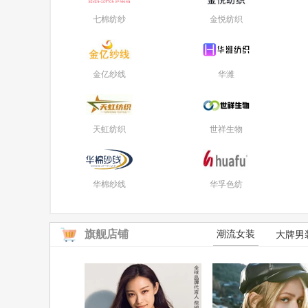
七棉纺纱
金悦纺织
金亿纱线
华潍
天虹纺织
世祥生物
华棉纱线
华孚色纺
旗舰店铺
潮流女装
大牌男