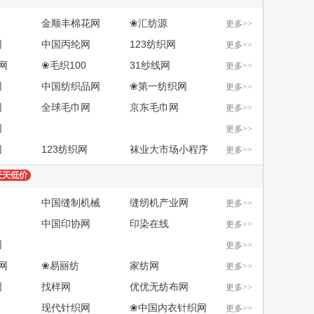
途牛旅游网
今日头条
金顺丰棉花网
❀汇纺源
更多>>
网
中国丙纶网
123纺织网
更多>>
网
❀毛织100
31纱线网
更多>>
网
中国纺织品网
❀第一纺织网
更多>>
网
全球毛巾网
京东毛巾网
更多>>
网
更多>>
网
123纺织网
袜业大市场小程序
更多>>
中国缝制机械
缝纫机产业网
更多>>
中国印协网
印染在线
更多>>
网
更多>>
网
❀易丽纺
家纺网
更多>>
网
找样网
优优无纺布网
更多>>
现代针织网
❀中国内衣针织网
更多>>