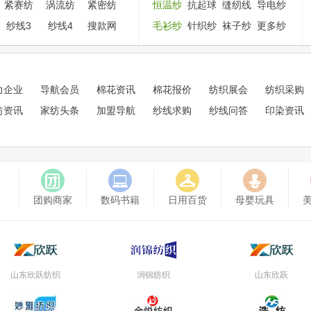
紧赛纺
涡流纺
紧密纺
恒温纱
抗起球
缝纫线
导电纱
纱线3
纱线4
搜款网
毛衫纱
针织纱
袜子纱
更多纱
力企业
导航会员
棉花资讯
棉花报价
纺织展会
纺织采购
纺资讯
家纺头条
加盟导航
纱线求购
纱线问答
印染资讯
团购商家
数码书籍
日用百货
母婴玩具
山东欣跃纺织
润锦纺织
山东欣跃