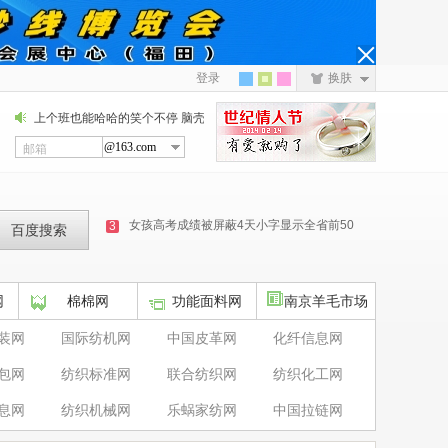
登录
换肤
上个班也能哈哈的笑个不停
脑壳有点昏,爆逗熊孩子笑哭你
哈哈,这波逗B逗的真
@163.com
邮箱
这些都是野鸡大学
1
为什麼医院不让家属陪护只能请护工
2
女孩高考成绩被屏蔽4天小字显示全省前50
3
690分学霸採訪中接到清华电话
4
瓦格纳从俄南部军区司令部撤离
5
网
棉棉网
功能面料网
南京羊毛市场
瓦格纳同意停止在俄领土上的行动
6
装网
国际纺机网
中国皮革网
化纤信息网
家长以为中考管饭送完孩子去郊遊
7
包网
纺织标准网
联合纺织网
纺织化工网
关晓彤去了鹿晗的演唱会
8
息网
纺织机械网
乐蜗家纺网
中国拉链网
世界互联网大会数字文明尼山对话
9