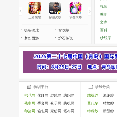
视频
贴吧
王者荣耀
穿越火线
节奏大师
文库
百科
街头篮球
贪吃蛇
纱线库
梦幻西游
炉石传说
纺织平台
纱线分类
棉花网
化纤网
纱线网
纺织网
纯棉纱
涤纶纱
毛巾网
手套网
袜子网
纺机网
莫代尔
粘胶纱
印染网
箱包网
家纺网
坯布网
特殊纱
新型纱