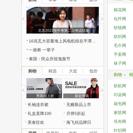
虎
棉花网
化纤网
纱线网
北京2023年中考第二日考试结束
纺织网
16兆瓦大容量海上风电机组在平潭外海开始安装
毛巾网
一座桥 一辈子
手套网
泰国：民众庆祝鬼脸节
袜子网
购物
精选
大促
低价
购物
纺机网
印染网
男装折上折
新款男装
箱包网
长袖连衣裙
无糖新品上市
家纺网
礼盒直降100
月饼5折起
坯布网
美食狂欢
海飞丝品牌日
针织网