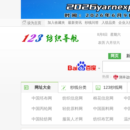
加入收藏夹
最新资讯
纱线问答
入驻品类
企业入
设为主页
8月8日 星期六
农历 六月廿六
网页
热搜：
润丰达
网址大全
纱线分类
123纱线网
中国坯布网
纺织信息网
棉花信息网
中
中国丙纶网
轻纺原料网
中国面料网
中
中国轻纺网
服装人才网
纺织布艺网
温
服饰流行网
中婴人才网
纺服针织网