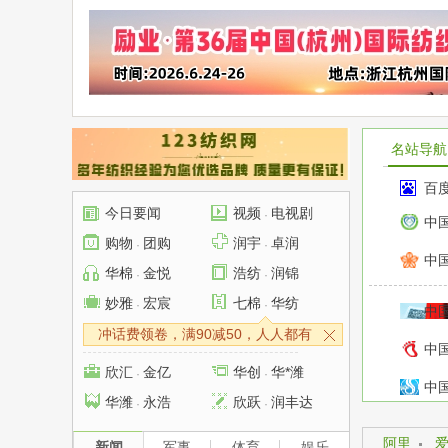
名站导航
百
今日要闻
视频
电视剧
·
中
购物
团购
润宇
卓润
·
·
中
华棉
金悦
浩纺
润锦
·
·
妙雅
宏宸
七棉
华纺
·
·
中
冲话费领卷，满90减50，人人都有
中
欣汇
金亿
华创
华*潍
·
·
中
华潍
永浩
欣跃
润丰达
·
·
优
阿里
新闻
军事
体育
娱乐