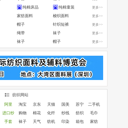
纯棉床品
纯棉童装
更多>>
家纺面料
梭织面料
更多>>
帽子
针织短裤
更多>>
绳带
袜子
更多>>
袜子
帽子
更多>>
纺织网站
阿里
淘宝
京东
天猫
国美
苏宁
二手机
进口纱
购物
棉花
化纤
纱线
纺织
毛巾
手套
袜子
天气
纺机
印染
箱包
家纺