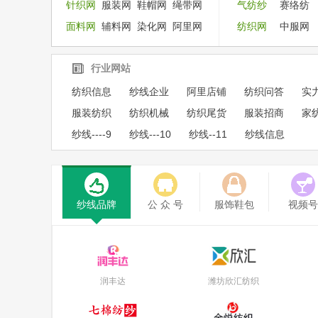
针织网
服装网
鞋帽网
绳带网
气纺纱
赛络纺
面料网
辅料网
染化网
阿里网
纺织网
中服网
行业网站
纺织信息
纱线企业
阿里店铺
纺织问答
实
服装纺织
纺织机械
纺织尾货
服装招商
家
纱线----9
纱线---10
纱线--11
纱线信息
纱线品牌
公 众 号
服饰鞋包
视频号
润丰达
潍坊欣汇纺织