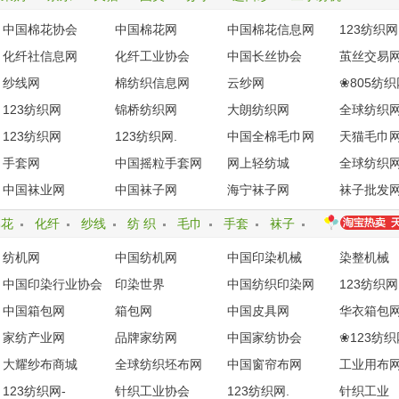
牙直播
熊猫直播
哔哩哔哩
19楼
中国棉花协会
中国棉花网
中国棉花信息网
123纺织网
化纤社信息网
化纤工业协会
中国长丝协会
茧丝交易
纱线网
棉纺织信息网
云纱网
❀805纺织
123纺织网
锦桥纺织网
大朗纺织网
全球纺织
123纺织网
123纺织网.
中国全棉毛巾网
天猫毛巾
手套网
中国摇粒手套网
网上轻纺城
全球纺织
中国袜业网
中国袜子网
海宁袜子网
袜子批发
棉花
化纤
纱线
纺 织
毛巾
手套
袜子
纺机网
中国纺机网
中国印染机械
染整机械
中国印染行业协会
印染世界
中国纺织印染网
123纺织网
中国箱包网
箱包网
中国皮具网
华衣箱包
家纺产业网
品牌家纺网
中国家纺协会
❀123纺织
大耀纱布商城
全球纺织坯布网
中国窗帘布网
工业用布
123纺织网-
针织工业协会
123纺织网.
针织工业