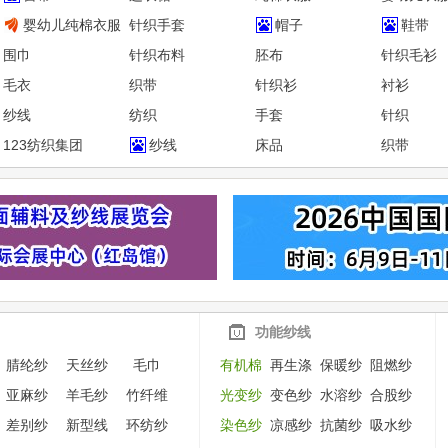
婴幼儿纯棉衣服
针织手套
帽子
鞋带
围巾
针织布料
胚布
针织毛衫
毛衣
织带
针织衫
衬衫
纱线
纺织
手套
针织
123纺织集团
纱线
床品
织带
功能纱线
腈纶纱
天丝纱
毛巾
有机棉
再生涤
保暖纱
阻燃纱
亚麻纱
羊毛纱
竹纤维
光变纱
变色纱
水溶纱
合股纱
差别纱
新型线
环纺纱
染色纱
凉感纱
抗菌纱
吸水纱