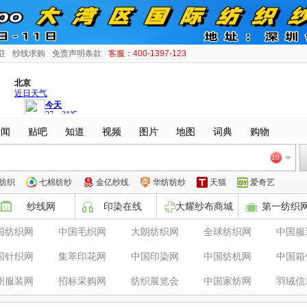
驻
纱线求购
免责声明条款
客服：400-1397-123
新闻
贴吧
知道
视频
图片
地图
词典
购物
10
纺织
七棉纺纱
金亿纱线
华纺纺纱
天猫
爱奇艺
纱线网
印染在线
大耀纱布商城
第一纺织
国纺织网
中国毛织网
大朗纺织网
全球纺织网
中国服
国针织网
集萃印花网
中国印染网
中国纺机网
中国箱
州服装网
招标采购网
纺织展览会
中国家纺网
羽绒信