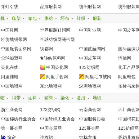
穿针引线
品牌服装网
纺织服装网
纺织服装
纺机
印染
箱包
家纺
坯布
针织
服装
中国鞋网
世界服装鞋帽网
中国鞋业网
中国皮革
轻纺城绳带网
全球纺织网绳带网
中国服装面料网
绸都网
中国茧丝绸网
国际丝绸
全球加盟网
❀轻纺原料网
中国皮革网
淘辅网
染化在线
中国染化网
123纺织网
化工产品
阿里鞋帽
阿里手套网
阿里毛巾被网
阿里鞋包
中国地毯网
东北地毯网
深圳地毯网
招标与采
鞋帽
绳带
面料
辅料
染化
备用
地毯
浙江商会网
123纺织网
云南商会网
四川商会
中国棉纺行业协会
中国针织工业协会
中国服装协会
中国棉花
第一展会网
中国会展网
123展会网
123纺织网
窗帘
连衣裙
纯棉衣服
婴幼儿衣