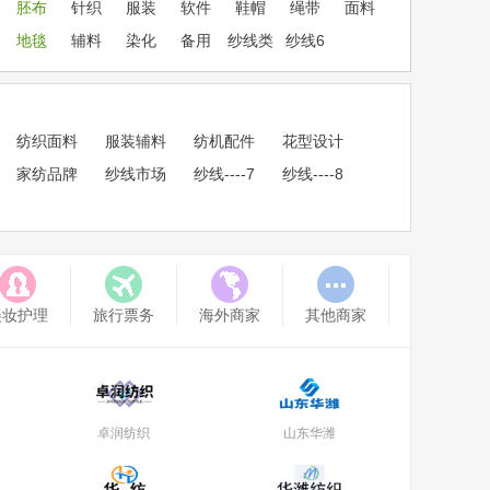
胚布
针织
服装
软件
鞋帽
绳带
面料
地毯
辅料
染化
备用
纱线类
纱线6
纺织面料
服装辅料
纺机配件
花型设计
家纺品牌
纱线市场
纱线----7
纱线----8
美妆护理
旅行票务
海外商家
其他商家
卓润纺织
山东华潍